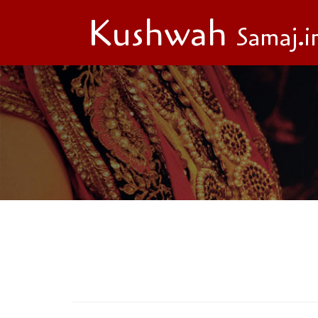
Kushwah
Samaj
.i